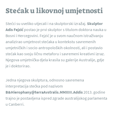
Stećak u likovnoj umjetnosti
Stećci su uveliko utjecali i na skulptorski izražaj.
Skulptor
Adis Fejzić
postao je prvi skulptor s titulom doktora nauka u
Bosni i Hercegovini. Fejzić je u svom naučnom istraživanju
analizirao umjetnost stećaka u kontekstu savremenih
umjetničkih i socio-antropoloških okolnosti, ali i postavio
stećak kao svoju ličnu metaforu i savremeni kreativni izraz.
Njegova umjetnička djela krasila su galerije Australije, gdje
je i doktorirao.
Jedna njegova skulptura, odnosno savremena
interpretacija stećka pod nazivom
B&Hierophany@terraAvstralis.MMXIII.Addis
2013. godine
trajno je postavljena ispred zgrade australijskog parlamenta
u Canberri.