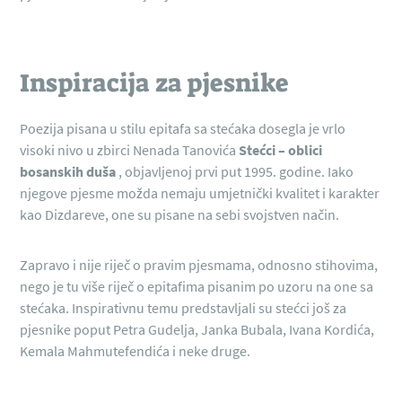
Inspiracija za pjesnike
Poezija pisana u stilu epitafa sa stećaka dosegla je vrlo
visoki nivo u zbirci Nenada Tanovića
Stećci – oblici
bosanskih duša
, objavljenoj prvi put 1995. godine. Iako
njegove pjesme možda nemaju umjetnički kvalitet i karakter
kao Dizdareve, one su pisane na sebi svojstven način.
Zapravo i nije riječ o pravim pjesmama, odnosno stihovima,
nego je tu više riječ o epitafima pisanim po uzoru na one sa
stećaka. Inspirativnu temu predstavljali su stećci još za
pjesnike poput Petra Gudelja, Janka Bubala, Ivana Kordića,
Kemala Mahmutefendića i neke druge.