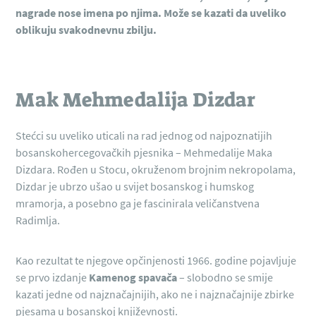
nagrade nose imena po njima. Može se kazati da uveliko
oblikuju svakodnevnu zbilju.
Mak Mehmedalija Dizdar
Stećci su uveliko uticali na rad jednog od najpoznatijih
bosanskohercegovačkih pjesnika – Mehmedalije Maka
Dizdara. Rođen u Stocu, okruženom brojnim nekropolama,
Dizdar je ubrzo ušao u svijet bosanskog i humskog
mramorja, a posebno ga je fascinirala veličanstvena
Radimlja.
Kao rezultat te njegove opčinjenosti 1966. godine pojavljuje
se prvo izdanje
Kamenog spavača
– slobodno se smije
kazati jedne od najznačajnijih, ako ne i najznačajnije zbirke
pjesama u bosanskoj književnosti.