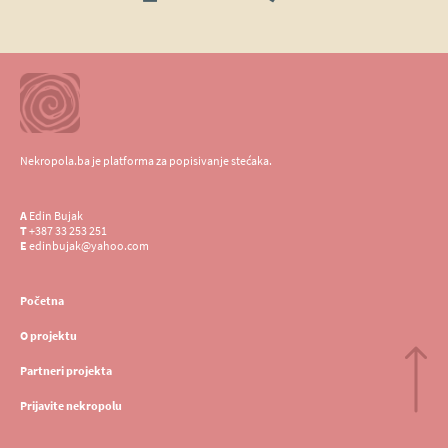
Nekropola.ba je platforma za popisivanje stećaka.
A
Edin Bujak
T
+387 33 253 251
E
edinbujak@yahoo.com
Početna
O projektu
Partneri projekta
Prijavite nekropolu