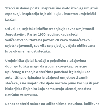
Stećci su danas postali nepresušno vrelo iz kojeg umjetnici
crpe svoju inspiraciju te je oblikuju u izuzetan umjetnički
izražaj.
Od velike, svjetske izložbe srednjovjekovne umjetnosti
Jugoslavije u Parizu 1950. godine, kada stećci
veličanstveno izlaze na pozornicu kako domaće tako i
svjetske javnosti, sve više se pojavljuju djela oblikovana
kroz okamenjenost stećaka.
Umjetnička djela i izražaji u pojedinim slučajevima
dobijaju toliku snagu da u očima čovjeka prosječno
upućenog u znanje o stećcima ponekad izgledaju kao
autentična, originalna izražajnost umjetnosti samih
stećaka, a ne umjetničko djelo nastalo puno kasnije ili pak
historijska činjenica koja nema svoju utemeljenost na
naučnim osnovama.
Danas se stećci nalaze na udžbenicima, novcima, književne