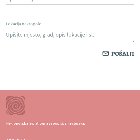
Lokacija nekropole
Nekropola.ba je platforma za popisivanje stećaka.