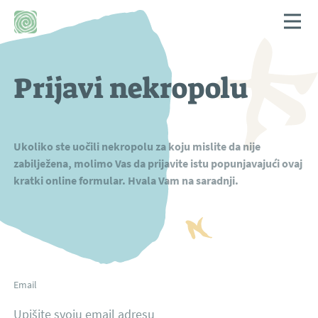
×
BHS
EN
Prijavi nekropolu
POČETNA
O STEĆCIMA
Ukoliko ste uočili nekropolu za koju mislite da nije
zabilježena, molimo Vas da prijavite istu popunjavajući ovaj
kratki online formular. Hvala Vam na saradnji.
MAPA
PRIJAVI NEKROPOLU
Email
ISTRAŽIVAČKA PLATFORMA