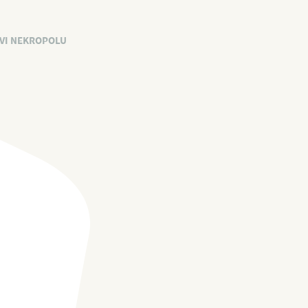
BHS
EN
VI NEKROPOLU
POČETNA
O STEĆCIMA
MAPA
PRIJAVI NEKROPOLU
ISTRAŽIVAČKA PLATFORMA