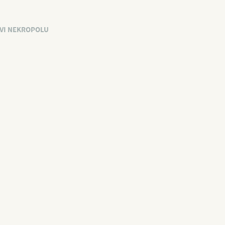
BHS
EN
VI NEKROPOLU
POČETNA
O STEĆCIMA
MAPA
PRIJAVI NEKROPOLU
ISTRAŽIVAČKA PLATFORMA